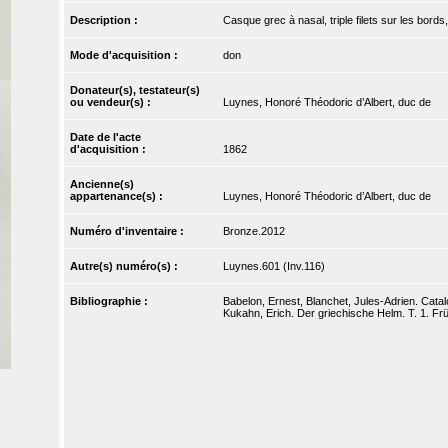
Description :
Casque grec à nasal, triple filets sur les bords,
Mode d'acquisition :
don
Donateur(s), testateur(s)
ou vendeur(s) :
Luynes, Honoré Théodoric d’Albert, duc de
Date de l'acte
d'acquisition :
1862
Ancienne(s)
appartenance(s) :
Luynes, Honoré Théodoric d’Albert, duc de
Numéro d'inventaire :
Bronze.2012
Autre(s) numéro(s) :
Luynes.601 (Inv.116)
Bibliographie :
Babelon, Ernest, Blanchet, Jules-Adrien. Catal
Kukahn, Erich. Der griechische Helm. T. 1. Fr