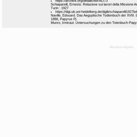
https://archive.org/details/MIFAO73
Schiaparelli, Ernesto. Relazione sui lavori della Missione Ar
Turin : 1927
https://digi.ub.uni-heidelberg.de/diglit/schiaparelli1927
Naville, Edouard. Das Aegyptische Todtenbuch der XVIII.
1886, Papyrus Pj.
Munro, Irmtraut. Untersuchungen zu den Totenbuch-Papyri d
Mentions légales