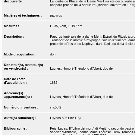
découverte :
La tombe de Kha et de la Dame Merit n'a été découverte à 
chapelle proche de la sépulture (inviolée, ouverte en 1906
Matières et techniques :
papyrus
Mesures :
H. 35,5 cm, L. 197 cm
Description :
Papyrus funéraire de la dame Merit. Extrait du Rituel, à pr
Transport de la momie à l’hypogée, sur un lit funèbre, dans
protection d’Isis et de Nephtys, dans l’attitude de la douleur
Mode d'acquisition :
don
Donateur(s), testateur(s)
ou vendeur(s) :
Luynes, Honoré Théodoric d’Albert, duc de
Date de l'acte
d'acquisition :
1862
Ancienne(s)
appartenance(s) :
Luynes, Honoré Théodoric d’Albert, duc de
Numéro d'inventaire :
inv.53.2
Autre(s) numéro(s) :
Luynes.826 (Inv.116)
Bibliographie :
Peis, Lucas. Il "Libro dei morti" di Merit : o secondo papir
Vandier d'Abbadie, Jeanne Marie Thérèse. Deux Tombes de