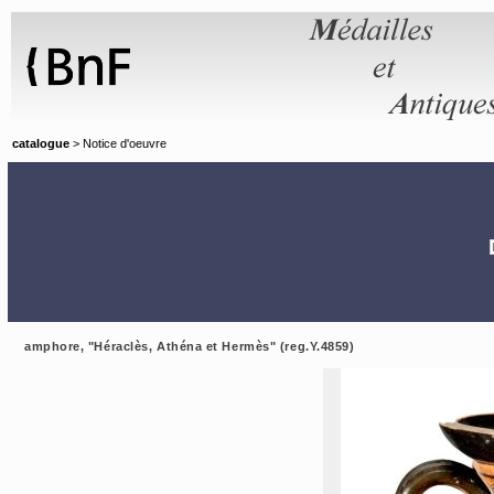
Panneau de gestion des cookies
catalogue
> Notice d'oeuvre
amphore, "Héraclès, Athéna et Hermès" (reg.Y.4859)