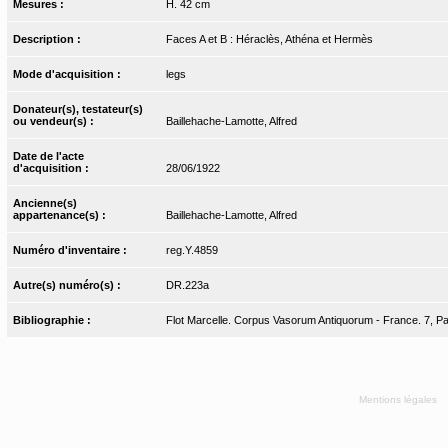
Mesures :
H. 42 cm
Description :
Faces A et B : Héraclès, Athéna et Hermès
Mode d'acquisition :
legs
Donateur(s), testateur(s)
ou vendeur(s) :
Baillehache-Lamotte, Alfred
Date de l'acte
d'acquisition :
28/06/1922
Ancienne(s)
appartenance(s) :
Baillehache-Lamotte, Alfred
Numéro d'inventaire :
reg.Y.4859
Autre(s) numéro(s) :
DR.223a
Bibliographie :
Flot Marcelle. Corpus Vasorum Antiquorum - France. 7, Pari
Mentions légales