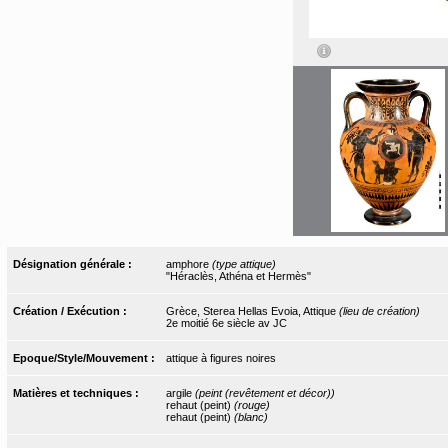
Désignation générale :
amphore
(type attique)
"Héraclès, Athéna et Hermès"
Création / Exécution :
Grèce, Sterea Hellas Evoia, Attique
(lieu de création)
2e moitié 6e siècle av JC
Epoque/Style/Mouvement :
attique à figures noires
Matières et techniques :
argile
(peint (revêtement et décor))
rehaut (peint)
(rouge)
rehaut (peint)
(blanc)