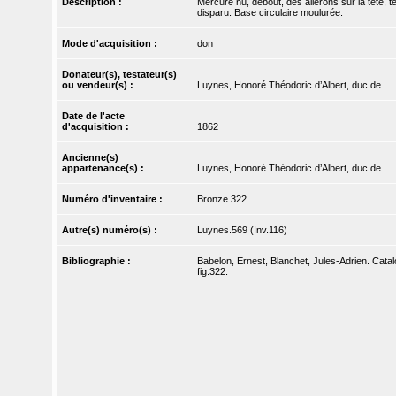
Description :
Mercure nu, debout, des ailerons sur la tête, 
disparu. Base circulaire moulurée.
Mode d'acquisition :
don
Donateur(s), testateur(s)
ou vendeur(s) :
Luynes, Honoré Théodoric d’Albert, duc de
Date de l'acte
d'acquisition :
1862
Ancienne(s)
appartenance(s) :
Luynes, Honoré Théodoric d’Albert, duc de
Numéro d'inventaire :
Bronze.322
Autre(s) numéro(s) :
Luynes.569 (Inv.116)
Bibliographie :
Babelon, Ernest, Blanchet, Jules-Adrien. Catal
fig.322.