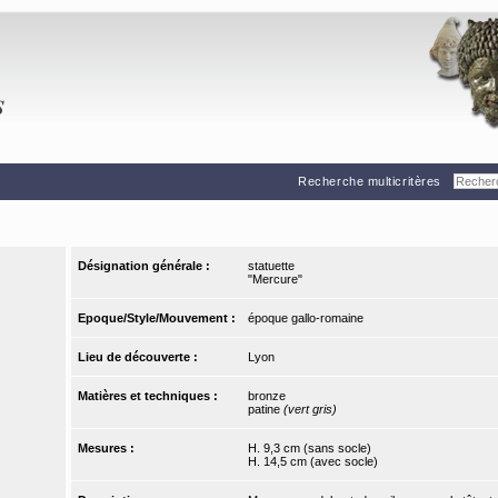
Recherche multicritères
Désignation générale :
statuette
"Mercure"
Epoque/Style/Mouvement :
époque gallo-romaine
Lieu de découverte :
Lyon
Matières et techniques :
bronze
patine
(vert gris)
Mesures :
H. 9,3 cm (sans socle)
H. 14,5 cm (avec socle)