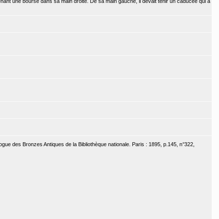
tenant une bourse dans sa main droite. De sa main gauche, il devait tenir un caducée qui a
ogue des Bronzes Antiques de la Bibliothèque nationale. Paris : 1895, p.145, n°322,