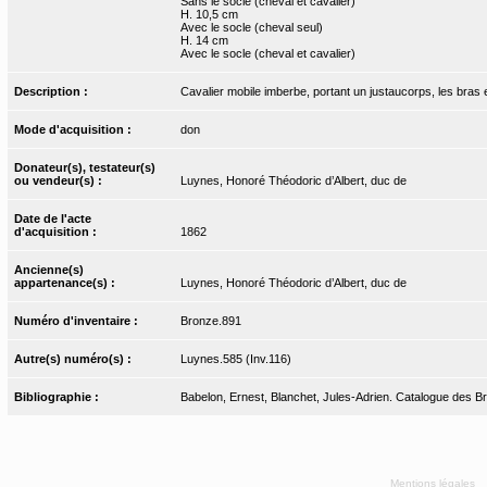
Sans le socle (cheval et cavalier)
H. 10,5 cm
Avec le socle (cheval seul)
H. 14 cm
Avec le socle (cheval et cavalier)
Description :
Cavalier mobile imberbe, portant un justaucorps, les bras 
Mode d'acquisition :
don
Donateur(s), testateur(s)
ou vendeur(s) :
Luynes, Honoré Théodoric d’Albert, duc de
Date de l'acte
d'acquisition :
1862
Ancienne(s)
appartenance(s) :
Luynes, Honoré Théodoric d’Albert, duc de
Numéro d'inventaire :
Bronze.891
Autre(s) numéro(s) :
Luynes.585 (Inv.116)
Bibliographie :
Babelon, Ernest, Blanchet, Jules-Adrien. Catalogue des Bro
Mentions légales