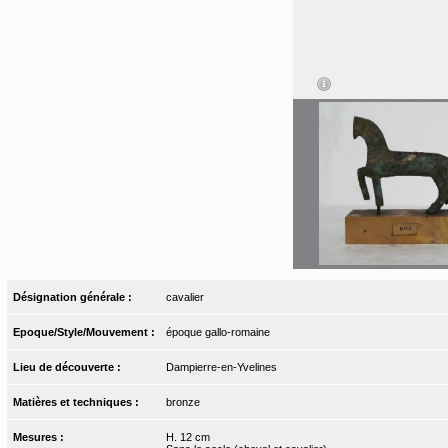
Désignation générale :
cavalier
Epoque/Style/Mouvement :
époque gallo-romaine
Lieu de découverte :
Dampierre-en-Yvelines
Matières et techniques :
bronze
Mesures :
H. 12 cm