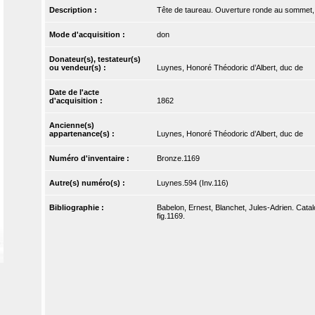
Description :
Tête de taureau. Ouverture ronde au sommet,
Mode d'acquisition :
don
Donateur(s), testateur(s)
ou vendeur(s) :
Luynes, Honoré Théodoric d’Albert, duc de
Date de l'acte
d'acquisition :
1862
Ancienne(s)
appartenance(s) :
Luynes, Honoré Théodoric d’Albert, duc de
Numéro d'inventaire :
Bronze.1169
Autre(s) numéro(s) :
Luynes.594 (Inv.116)
Bibliographie :
Babelon, Ernest, Blanchet, Jules-Adrien. Catal
fig.1169.