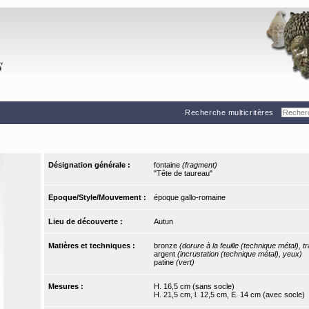
Recherche multicritères
Désignation générale :
fontaine
(fragment)
"Tête de taureau"
Epoque/Style/Mouvement :
époque gallo-romaine
Lieu de découverte :
Autun
Matières et techniques :
bronze
(dorure à la feuille (technique métal), t
argent
(incrustation (technique métal), yeux)
patine
(vert)
Mesures :
H. 16,5 cm (sans socle)
H. 21,5 cm, l. 12,5 cm, E. 14 cm (avec socle)