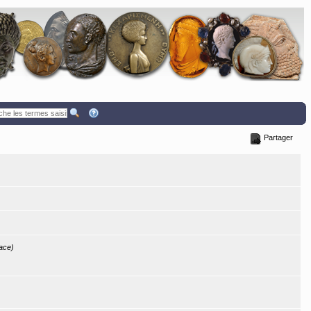
Partager
race)