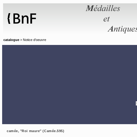
Panneau de gestion des cookies
catalogue
> Notice d'oeuvre
camée, "Roi maure" (Camée.595)