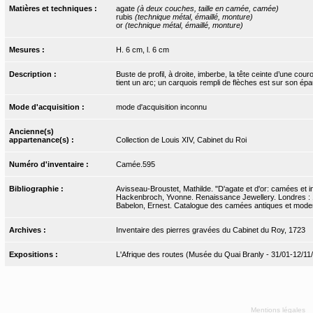
Matières et techniques :
agate
(à deux couches, taille en camée, camée)
rubis
(technique métal, émaillé, monture)
or
(technique métal, émaillé, monture)
Mesures :
H. 6 cm, l. 6 cm
Description :
Buste de profil, à droite, imberbe, la tête ceinte d’une cou
tient un arc; un carquois rempli de flèches est sur son épa
Mode d'acquisition :
mode d'acquisition inconnu
Ancienne(s)
appartenance(s) :
Collection de Louis XIV, Cabinet du Roi
Numéro d'inventaire :
Camée.595
Bibliographie :
Avisseau-Broustet, Mathilde. "D'agate et d'or: camées et int
Hackenbroch, Yvonne. Renaissance Jewellery. Londres : 
Babelon, Ernest. Catalogue des camées antiques et modern
Archives :
Inventaire des pierres gravées du Cabinet du Roy, 1723
Expositions :
L'Afrique des routes (Musée du Quai Branly - 31/01-12/11
Mentions légales