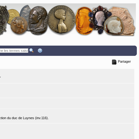
Partager
"
ction du duc de Luynes (inv.116).