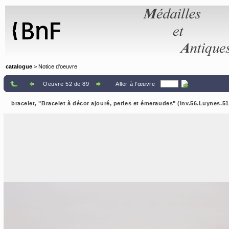
Panneau de gestion des cookies
catalogue
> Notice d'oeuvre
Oeuvre 52 de 89
Aller à l'œuvre
bracelet, "Bracelet à décor ajouré, perles et émeraudes" (inv.56.Luynes.51