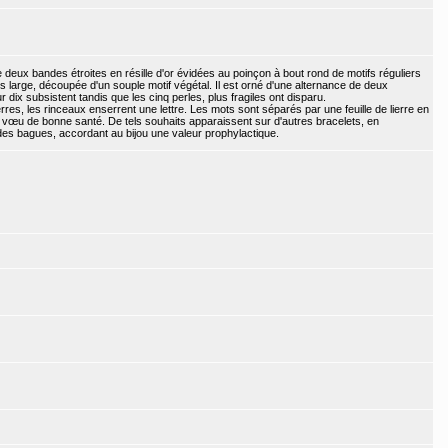
deux bandes étroites en résille d'or évidées au poinçon à bout rond de motifs réguliers
s large, découpée d'un souple motif végétal. Il est orné d'une alternance de deux
ix subsistent tandis que les cinq perles, plus fragiles ont disparu.
res, les rinceaux enserrent une lettre. Les mots sont séparés par une feuille de lierre en
e vœu de bonne santé. De tels souhaits apparaissent sur d'autres bracelets, en
des bagues, accordant au bijou une valeur prophylactique.