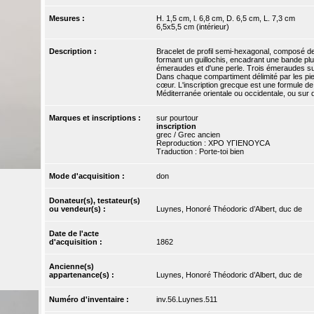
Mesures :
H. 1,5 cm, l. 6,8 cm, D. 6,5 cm, L. 7,3 cm
6,5x5,5 cm (intérieur)
Description :
Bracelet de profil semi-hexagonal, composé de 
formant un guillochis, encadrant une bande plu
émeraudes et d'une perle. Trois émeraudes sur d
Dans chaque compartiment délimité par les pier
cœur. L'inscription grecque est une formule d
Méditerranée orientale ou occidentale, ou sur 
Marques et inscriptions :
sur pourtour
inscription
grec / Grec ancien
Reproduction : ΧΡΟ ΥΓΙΕΝΟΥCΑ
Traduction : Porte-toi bien
Mode d'acquisition :
don
Donateur(s), testateur(s)
ou vendeur(s) :
Luynes, Honoré Théodoric d’Albert, duc de
Date de l'acte
d'acquisition :
1862
Ancienne(s)
appartenance(s) :
Luynes, Honoré Théodoric d’Albert, duc de
Numéro d'inventaire :
inv.56.Luynes.511