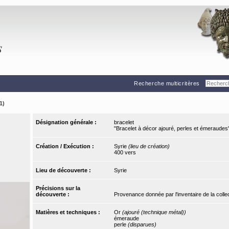
Recherche multicritères
1)
Désignation générale :
bracelet
"Bracelet à décor ajouré, perles et émeraudes
Création / Exécution :
Syrie
(lieu de création)
400 vers
Lieu de découverte :
Syrie
Précisions sur la
découverte :
Provenance donnée par l'inventaire de la colle
Matières et techniques :
Or
(ajouré (technique métal))
émeraude
perle
(disparues)