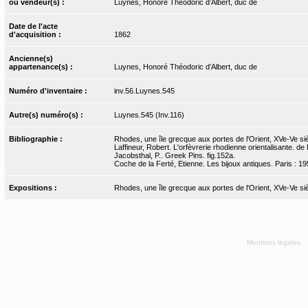
ou vendeur(s) :
Luynes, Honoré Théodoric d’Albert, duc de
Date de l'acte
d'acquisition :
1862
Ancienne(s)
appartenance(s) :
Luynes, Honoré Théodoric d’Albert, duc de
Numéro d'inventaire :
inv.56.Luynes.545
Autre(s) numéro(s) :
Luynes.545 (Inv.116)
Bibliographie :
Rhodes, une île grecque aux portes de l'Orient, XVe-Ve si
Laffineur, Robert. L'orfèvrerie rhodienne orientalisante. de
Jacobsthal, P.. Greek Pins. fig.152a.
Coche de la Ferté, Etienne. Les bijoux antiques. Paris : 195
Expositions :
Rhodes, une île grecque aux portes de l'Orient, XVe-Ve s
Mentions légales