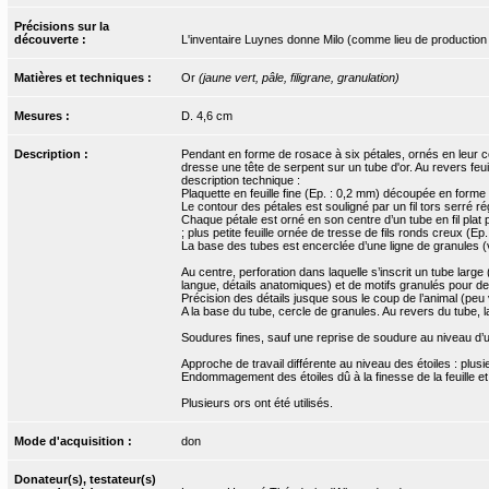
Précisions sur la
découverte :
L'inventaire Luynes donne Milo (comme lieu de production
Matières et techniques :
Or
(jaune vert, pâle, filigrane, granulation)
Mesures :
D. 4,6 cm
Description :
Pendant en forme de rosace à six pétales, ornés en leur cen
dresse une tête de serpent sur un tube d'or. Au revers feuill
description technique :
Plaquette en feuille fine (Ep. : 0,2 mm) découpée en forme
Le contour des pétales est souligné par un fil tors serré ré
Chaque pétale est orné en son centre d’un tube en fil plat p
; plus petite feuille ornée de tresse de fils ronds creux (
La base des tubes est encerclée d’une ligne de granules (
Au centre, perforation dans laquelle s’inscrit un tube large
langue, détails anatomiques) et de motifs granulés pour des
Précision des détails jusque sous le coup de l’animal (peu v
A la base du tube, cercle de granules. Au revers du tube, 
Soudures fines, sauf une reprise de soudure au niveau d’un f
Approche de travail différente au niveau des étoiles : plusi
Endommagement des étoiles dû à la finesse de la feuille et
Plusieurs ors ont été utilisés.
Mode d'acquisition :
don
Donateur(s), testateur(s)