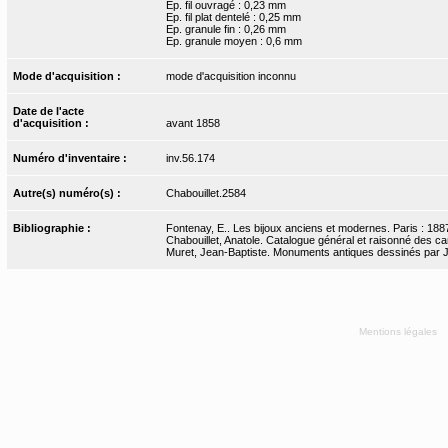
Ep. fil ouvragé : 0,23 mm
Ep. fil plat dentelé : 0,25 mm
Ep. granule fin : 0,26 mm
Ep. granule moyen : 0,6 mm
Mode d'acquisition :
mode d'acquisition inconnu
Date de l'acte
d'acquisition :
avant 1858
Numéro d'inventaire :
inv.56.174
Autre(s) numéro(s) :
Chabouillet.2584
Bibliographie :
Fontenay, E.. Les bijoux anciens et modernes. Paris : 1887
Chabouillet, Anatole. Catalogue général et raisonné des ca
Muret, Jean-Baptiste. Monuments antiques dessinés par J.-
Mentions légales