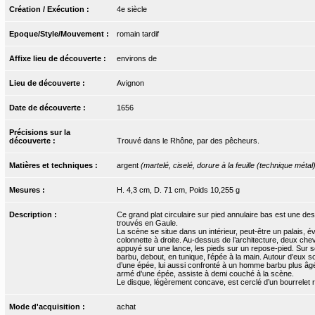
Création / Exécution :
4e siècle
Epoque/Style/Mouvement :
romain tardif
Affixe lieu de découverte :
environs de
Lieu de découverte :
Avignon
Date de découverte :
1656
Précisions sur la
découverte :
Trouvé dans le Rhône, par des pêcheurs.
Matières et techniques :
argent
(martelé, ciselé, dorure à la feuille (technique métal
Mesures :
H. 4,3 cm, D. 71 cm, Poids 10,255 g
Description :
Ce grand plat circulaire sur pied annulaire bas est une de
trouvés en Gaule.
La scène se situe dans un intérieur, peut-être un palais,
colonnette à droite. Au-dessus de l’architecture, deux che
appuyé sur une lance, les pieds sur un repose-pied. Sur s
barbu, debout, en tunique, l’épée à la main. Autour d’eux 
d’une épée, lui aussi confronté à un homme barbu plus âgé,
armé d’une épée, assiste à demi couché à la scène.
Le disque, légèrement concave, est cerclé d’un bourrelet re
Mode d'acquisition :
achat