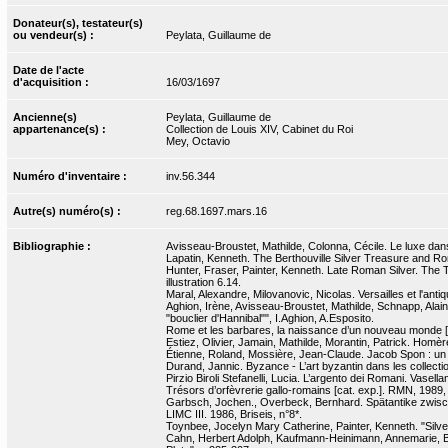
Donateur(s), testateur(s)
ou vendeur(s) :
Peylata, Guillaume de
Date de l'acte
d'acquisition :
16/03/1697
Ancienne(s)
Peylata, Guillaume de
appartenance(s) :
Collection de Louis XIV, Cabinet du Roi
Mey, Octavio
Numéro d'inventaire :
inv.56.344
Autre(s) numéro(s) :
reg.68.1697.mars.16
Bibliographie :
Avisseau-Broustet, Mathilde, Colonna, Cécile. Le luxe dans 
Lapatin, Kenneth. The Berthouville Silver Treasure and Rom
Hunter, Fraser, Painter, Kenneth. Late Roman Silver. The Tr
illustration 6.14.
Maral, Alexandre, Milovanovic, Nicolas. Versailles et l'antiq
Aghion, Irène, Avisseau-Broustet, Mathilde, Schnapp, Alain. 
"bouclier d'Hannibal"", I.Aghion, A.Esposito.
Rome et les barbares, la naissance d’un nouveau monde [
Estiez, Olivier, Jamain, Mathilde, Morantin, Patrick. Homèr
Étienne, Roland, Mossière, Jean-Claude. Jacob Spon : un h
Durand, Jannic. Byzance - L’art byzantin dans les collecti
Pirzio Biroli Stefanelli, Lucia. L’argento dei Romani. Vase
Trésors d’orfèvrerie gallo-romains [cat. exp.]. RMN, 1989,
Garbsch, Jochen., Overbeck, Bernhard. Spätantike zwisc
LIMC III. 1986, Briseis, n°8*.
Toynbee, Jocelyn Mary Catherine, Painter, Kenneth. "Silver 
Cahn, Herbert Adolph, Kaufmann-Heinimann, Annemarie, Ba