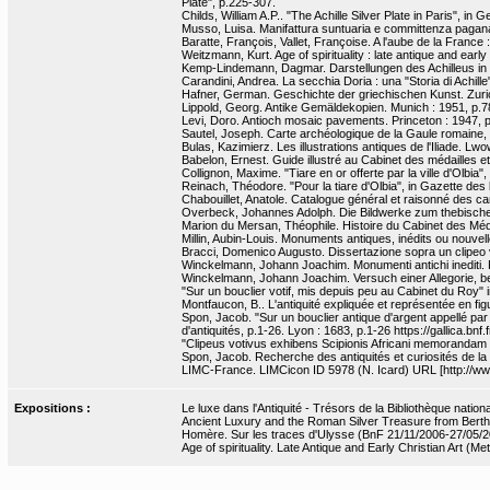
Plate", p.225-307.
Childs, William A.P.. "The Achille Silver Plate in Paris", in 
Musso, Luisa. Manifattura suntuaria e committenza pagana 
Baratte, François, Vallet, Françoise. A l'aube de la France 
Weitzmann, Kurt. Age of spirituality : late antique and ear
Kemp-Lindemann, Dagmar. Darstellungen des Achilleus in 
Carandini, Andrea. La secchia Doria : una "Storia di Achill
Hafner, German. Geschichte der griechischen Kunst. Zurich
Lippold, Georg. Antike Gemäldekopien. Munich : 1951, p.7
Levi, Doro. Antioch mosaic pavements. Princeton : 1947, p
Sautel, Joseph. Carte archéologique de la Gaule romaine,
Bulas, Kazimierz. Les illustrations antiques de l'Iliade. Lw
Babelon, Ernest. Guide illustré au Cabinet des médailles et
Collignon, Maxime. "Tiare en or offerte par la ville d'Olbia
Reinach, Théodore. "Pour la tiare d'Olbia", in Gazette de
Chabouillet, Anatole. Catalogue général et raisonné des ca
Overbeck, Johannes Adolph. Die Bildwerke zum thebischen 
Marion du Mersan, Théophile. Histoire du Cabinet des Médai
Millin, Aubin-Louis. Monuments antiques, inédits ou nouvelle
Bracci, Domenico Augusto. Dissertazione sopra un clipeo vo
Winckelmann, Johann Joachim. Monumenti antichi inediti. 
Winckelmann, Johann Joachim. Versuch einer Allegorie, be
"Sur un bouclier votif, mis depuis peu au Cabinet du Roy" in
Montfaucon, B.. L'antiquité expliquée et représentée en figu
Spon, Jacob. "Sur un bouclier antique d'argent appellé pa
d'antiquités, p.1-26. Lyon : 1683, p.1-26 https://gallica.bn
"Clipeus votivus exhibens Scipionis Africani memorandam 
Spon, Jacob. Recherche des antiquités et curiosités de la 
LIMC-France. LIMCicon ID 5978 (N. Icard) URL [http://www.
Expositions :
Le luxe dans l'Antiquité - Trésors de la Bibliothèque nati
Ancient Luxury and the Roman Silver Treasure from Bertho
Homère. Sur les traces d'Ulysse (BnF 21/11/2006-27/05/
Age of spirituality. Late Antique and Early Christian Art (