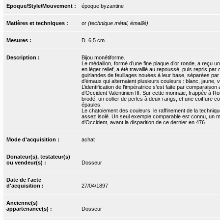
Epoque/Style/Mouvement :
époque byzantine
Matières et techniques :
or
(technique métal, émaillé)
Mesures :
D. 6,5 cm
Description :
Bijou monétiforme.
Le médaillon, formé d’une fine plaque d’or ronde, a reçu u
en léger relief, a été travaillé au repoussé, puis repris par
guirlandes de feuillages nouées à leur base, séparées par un
d’émaux qui alternaient plusieurs couleurs : blanc, jaune, v
L’identification de l’impératrice s’est faite par comparais
d’Occident Valentinien III. Sur cette monnaie, frappée à 
brodé, un collier de perles à deux rangs, et une coiffure 
épaules.
Le chatoiement des couleurs, le raffinement de la techniqu
assez isolé. Un seul exemple comparable est connu, un méd
d’Occident, avant la disparition de ce dernier en 476.
Mode d'acquisition :
achat
Donateur(s), testateur(s)
ou vendeur(s) :
Dosseur
Date de l'acte
d'acquisition :
27/04/1897
Ancienne(s)
appartenance(s) :
Dosseur