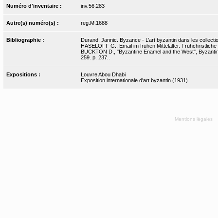
Numéro d'inventaire :
inv.56.283
Autre(s) numéro(s) :
reg.M.1688
Bibliographie :
Durand, Jannic. Byzance - L’art byzantin dans les collecti
HASELOFF G., Email im frühen Mittelalter. Frühchristliche 
BUCKTON D., "Byzantine Enamel and the West", Byzantine 
259. p. 237..
Expositions :
Louvre Abou Dhabi
Exposition internationale d'art byzantin (1931)
Mentions légales