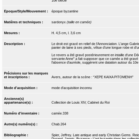
10e siècle
Epoque/Style/Mouvement :
époque byzantine
Matières et techniques :
sardonyx
(taille en camée)
Mesures :
H. 4,5 cm, l. 3,6 cm
Description :
Le droit est gravé en relief de l'Annonciation. L'ange Gabr
panier de laine à ses pieds, vêtue d’une longue robe et d’un
Le revers a été gravé postérieurement en intaille d'une Dée
servante Anne" a fait supposer que ce camée a été gravé 
l'absence d'auréole, suggèrent une datation autour du 10e s
Précisions sur les marques
et inscriptions :
Avers, autour de la scène : “XEPE KAIXA PITOMENH”
Mode d'acquisition :
mode d'acquisition inconnu
Ancienne(s)
appartenance(s) :
Collection de Louis XIV, Cabinet du Roi
Numéro d'inventaire :
camée.338
Autre(s) numéro(s) :
Chab.264
Bibliographie :
Spier, Jeffrey. Late antique and early Christian Gems. Reic
Durand, Jannic. Byzance - L’art byzantin dans les collecti