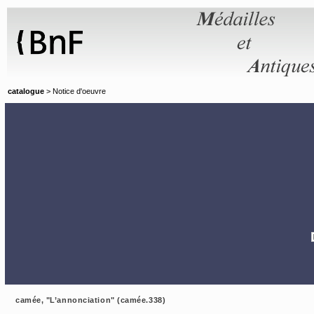
Panneau de gestion des cookies
catalogue
> Notice d'oeuvre
camée, "L’annonciation" (camée.338)