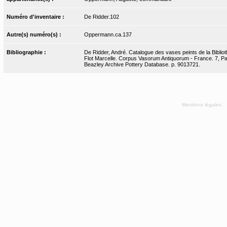
Numéro d'inventaire :
De Ridder.102
Autre(s) numéro(s) :
Oppermann.ca.137
Bibliographie :
De Ridder, André. Catalogue des vases peints de la Bibliot
Flot Marcelle. Corpus Vasorum Antiquorum - France. 7, Pari
Beazley Archive Pottery Database. p. 9013721.
Mentions légales