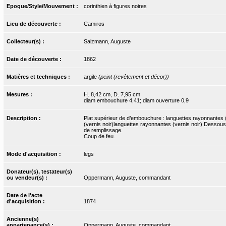
Epoque/Style/Mouvement :
corinthien à figures noires
Lieu de découverte :
Camiros
Collecteur(s) :
Salzmann, Auguste
Date de découverte :
1862
Matières et techniques :
argile
(peint (revêtement et décor))
Mesures :
H. 8,42 cm, D. 7,95 cm
diam embouchure 4,41; diam ouverture 0,9
Description :
Plat supérieur de d’embouchure : languettes rayonnantes (v
(vernis noir)languettes rayonnantes (vernis noir) Dessous : A
de remplissage.
Coup de feu.
Mode d'acquisition :
legs
Donateur(s), testateur(s)
ou vendeur(s) :
Oppermann, Auguste, commandant
Date de l'acte
d'acquisition :
1874
Ancienne(s)
appartenance(s) :
Oppermann, Auguste, commandant