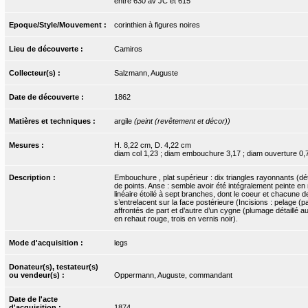
entre 630 av JC et 615
Epoque/Style/Mouvement :
corinthien à figures noires
Lieu de découverte :
Camiros
Collecteur(s) :
Salzmann, Auguste
Date de découverte :
1862
Matières et techniques :
argile
(peint (revêtement et décor))
Mesures :
H. 8,22 cm, D. 4,22 cm
diam col 1,23 ; diam embouchure 3,17 ; diam ouverture 0,
Description :
Embouchure , plat supérieur : dix triangles rayonnants (dét
de points. Anse : semble avoir été intégralement peinte en 
linéaire étoilé à sept branches, dont le coeur et chacune 
s’entrelacent sur la face postérieure (Incisions : pelage (p
affrontés de part et d’autre d’un cygne (plumage détaillé a
en rehaut rouge, trois en vernis noir).
Mode d'acquisition :
legs
Donateur(s), testateur(s)
ou vendeur(s) :
Oppermann, Auguste, commandant
Date de l'acte
d'acquisition :
1874