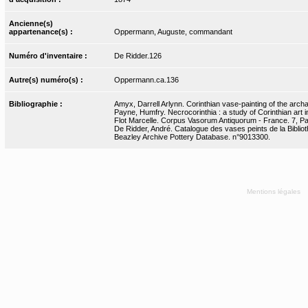
Ancienne(s)
appartenance(s) :
Oppermann, Auguste, commandant
Numéro d'inventaire :
De Ridder.126
Autre(s) numéro(s) :
Oppermann.ca.136
Bibliographie :
Amyx, Darrell Arlynn. Corinthian vase-painting of the archai
Payne, Humfry. Necrocorinthia : a study of Corinthian art 
Flot Marcelle. Corpus Vasorum Antiquorum - France. 7, Pari
De Ridder, André. Catalogue des vases peints de la Bibliot
Beazley Archive Pottery Database. n°9013300.
Mentions légales