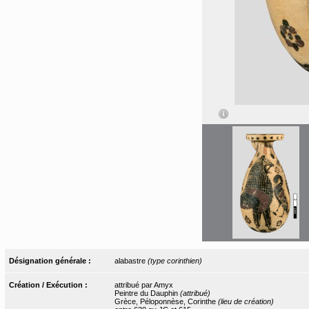
Désignation générale :
alabastre
(type corinthien)
Création / Exécution :
attribué par Amyx
Peintre du Dauphin
(attribué)
Grèce, Péloponnèse, Corinthe
(lieu de création)