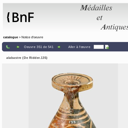
Panneau de gestion des cookies
catalogue
> Notice d'oeuvre
Oeuvre 351 de 541
Aller à l'œuvre
alabastre (De Ridder.135)