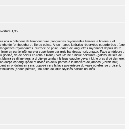
uverture 1,35
noir à l’intérieur de l’embouchure ; languettes rayonnantes limitées à l’intérieur et
nche de l’embouchure : file de points. Anse : faces latérales réservées et perforées ; face
 de languettes rayonnantes. Surface de pose : calice de languettes rayonnant depuis deux
limité en partie inférieure et supérieure par trois bandeaux horizontaux. Face antérieure :
(incisé, file de points en rehaut blanc), vêtu d’une tunique ceinturée (galons incisés de
 blanc) se dirige vers la droite en tendant le bras gauche devant lui, le bras droit derrière,
 son corps est anguipède et divisé en deux parties à la manière de jambes (vernis noir,
rigent en ondulant en sens opposé vers la face postérieure du vase où elles se croisent.
incisions (coeur, pétales), boutons de lotus stylisés parfois doublés.