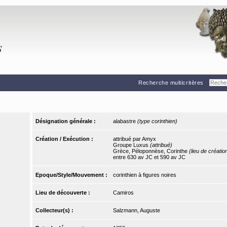
Recherche multicritères
Désignation générale :
alabastre
(type corinthien)
Création / Exécution :
attribué par Amyx
Groupe Luxus
(attribué)
Grèce, Péloponnèse, Corinthe
(lieu de créatio
entre 630 av JC et 590 av JC
Epoque/Style/Mouvement :
corinthien à figures noires
Lieu de découverte :
Camiros
Collecteur(s) :
Salzmann, Auguste