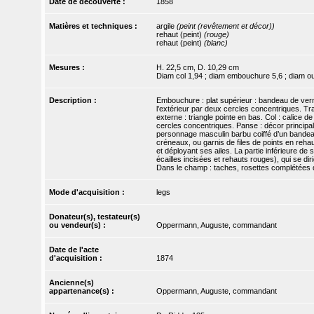
Date de découverte :
1858
Matières et techniques :
argile
(peint (revêtement et décor))
rehaut (peint)
(rouge)
rehaut (peint)
(blanc)
Mesures :
H. 22,5 cm, D. 10,29 cm
Diam col 1,94 ; diam embouchure 5,6 ; diam o
Description :
Embouchure : plat supérieur : bandeau de vernis 
l’extérieur par deux cercles concentriques. Tra
externe : triangle pointe en bas. Col : calice
cercles concentriques. Panse : décor principal 
personnage masculin barbu coiffé d’un bandeau 
créneaux, ou garnis de files de points en rehaut
et déployant ses ailes. La partie inférieure de
écailles incisées et rehauts rouges), qui se di
Dans le champ : taches, rosettes complétées d’
Mode d'acquisition :
legs
Donateur(s), testateur(s)
ou vendeur(s) :
Oppermann, Auguste, commandant
Date de l'acte
d'acquisition :
1874
Ancienne(s)
appartenance(s) :
Oppermann, Auguste, commandant