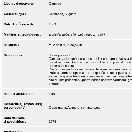
Lieu de découverte :
Camiros
Collecteur(s) :
Salzmann, Auguste
Date de découverte :
1869
Matières et techniques :
argile
(engobe, clair, peint (décor), noir)
Mesures :
H. 2,35 cm, D. 30,5 cm
Description :
décor principal :
Dans la partie supérieure, une sphinx en marche vers la dr
angulaire, svastika, motif semi-circulaire composé de cerc
décor secondaire :
Décor principal limité en partie extérieure par deux filets no
Prédelle formant ligne de sol composée de deux paires de f
séries de quatre traits rayonnant enfermant des languettes
Aile du plat présentant quatre séries de traits verticaux
interne.
Mode d'acquisition :
legs
Donateur(s), testateur(s)
ou vendeur(s) :
Oppermann, Auguste, commandant
Date de l'acte
d'acquisition :
1874
Ancienne(s)