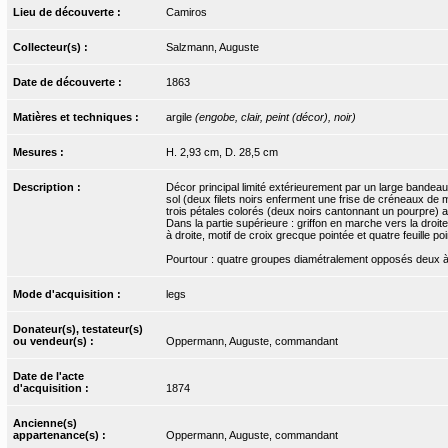
Lieu de découverte :
Camiros
Collecteur(s) :
Salzmann, Auguste
Date de découverte :
1863
Matières et techniques :
argile
(engobe, clair, peint (décor), noir)
Mesures :
H. 2,93 cm, D. 28,5 cm
Description :
Décor principal limité extérieurement par un large bandea
sol (deux filets noirs enferment une frise de créneaux de m
trois pétales colorés (deux noirs cantonnant un pourpre) a
Dans la partie supérieure : griffon en marche vers la droite
à droite, motif de croix grecque pointée et quatre feuille poi
Pourtour : quatre groupes diamétralement opposés deux à d
Mode d'acquisition :
legs
Donateur(s), testateur(s)
ou vendeur(s) :
Oppermann, Auguste, commandant
Date de l'acte
d'acquisition :
1874
Ancienne(s)
appartenance(s) :
Oppermann, Auguste, commandant