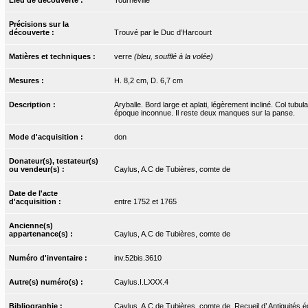
Précisions sur la
découverte :
Trouvé par le Duc d’Harcourt
Matières et techniques :
verre
(bleu, soufflé à la volée)
Mesures :
H. 8,2 cm, D. 6,7 cm
Description :
Aryballe. Bord large et aplati, légèrement incliné. Col tub
époque inconnue. Il reste deux manques sur la panse.
Mode d'acquisition :
don
Donateur(s), testateur(s)
ou vendeur(s) :
Caylus, A.C de Tubières, comte de
Date de l'acte
d'acquisition :
entre 1752 et 1765
Ancienne(s)
appartenance(s) :
Caylus, A.C de Tubières, comte de
Numéro d'inventaire :
inv.52bis.3610
Autre(s) numéro(s) :
Caylus.I.LXXX.4
Bibliographie :
Caylus, A.C de Tubières, comte de. Recueil d’ Antiquités ég