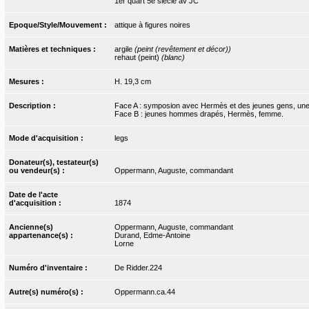
1er quart 5e siècle av JC
Epoque/Style/Mouvement :
attique à figures noires
Matières et techniques :
argile
(peint (revêtement et décor))
rehaut (peint)
(blanc)
Mesures :
H. 19,3 cm
Description :
Face A : symposion avec Hermès et des jeunes gens, un
Face B : jeunes hommes drapés, Hermès, femme.
Mode d'acquisition :
legs
Donateur(s), testateur(s)
ou vendeur(s) :
Oppermann, Auguste, commandant
Date de l'acte
d'acquisition :
1874
Ancienne(s)
Oppermann, Auguste, commandant
appartenance(s) :
Durand, Edme-Antoine
Lorne
Numéro d'inventaire :
De Ridder.224
Autre(s) numéro(s) :
Oppermann.ca.44