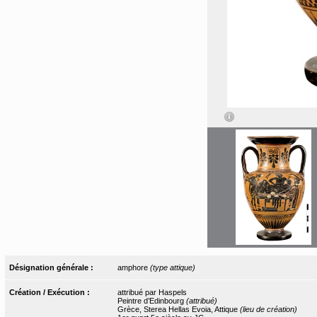
Désignation générale :
amphore
(type attique)
Création / Exécution :
attribué par Haspels
Peintre d’Edinbourg
(attribué)
Grèce, Sterea Hellas Evoia, Attique
(lieu de création)