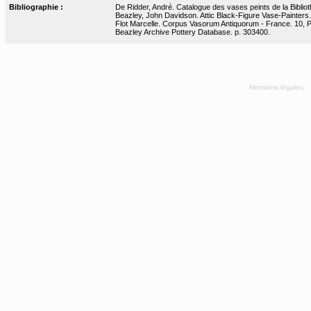
Bibliographie :
De Ridder, André. Catalogue des vases peints de la Bibliot
Beazley, John Davidson. Attic Black-Figure Vase-Painters.
Flot Marcelle. Corpus Vasorum Antiquorum - France. 10, Par
Beazley Archive Pottery Database. p. 303400.
Mentions légales