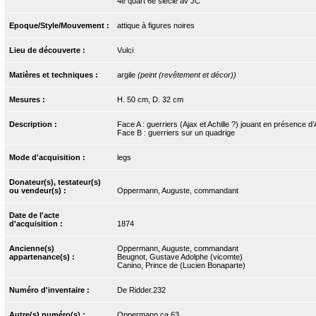
4e quart 6e siècle av JC
Epoque/Style/Mouvement :
attique à figures noires
Lieu de découverte :
Vulci
Matières et techniques :
argile
(peint (revêtement et décor))
Mesures :
H. 50 cm, D. 32 cm
Description :
Face A : guerriers (Ajax et Achille ?) jouant en présence d
Face B : guerriers sur un quadrige
Mode d'acquisition :
legs
Donateur(s), testateur(s)
ou vendeur(s) :
Oppermann, Auguste, commandant
Date de l'acte
d'acquisition :
1874
Ancienne(s)
Oppermann, Auguste, commandant
appartenance(s) :
Beugnot, Gustave Adolphe (vicomte)
Canino, Prince de (Lucien Bonaparte)
Numéro d'inventaire :
De Ridder.232
Autre(s) numéro(s) :
Oppermann.ca.63