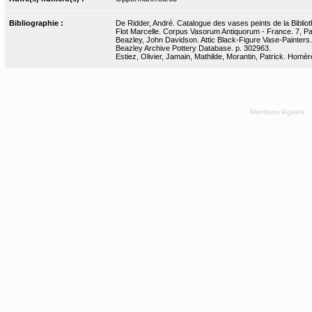
Bibliographie :
De Ridder, André. Catalogue des vases peints de la Bibliot
Flot Marcelle. Corpus Vasorum Antiquorum - France. 7, Pari
Beazley, John Davidson. Attic Black-Figure Vase-Painters.
Beazley Archive Pottery Database. p. 302963.
Estiez, Olivier, Jamain, Mathilde, Morantin, Patrick. Homèr
Mentions légales