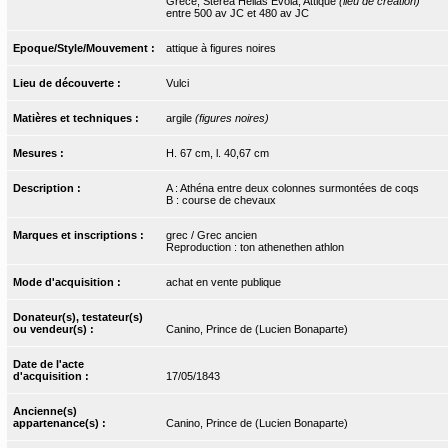
Grèce, Sterea Hellas Evoia, Attique
(lieu de création)
entre 500 av JC et 480 av JC
Epoque/Style/Mouvement :
attique à figures noires
Lieu de découverte :
Vulci
Matières et techniques :
argile
(figures noires)
Mesures :
H. 67 cm, l. 40,67 cm
Description :
A : Athéna entre deux colonnes surmontées de coqs
B : course de chevaux
Marques et inscriptions :
grec / Grec ancien
Reproduction : ton athenethen athlon
Mode d'acquisition :
achat en vente publique
Donateur(s), testateur(s)
ou vendeur(s) :
Canino, Prince de (Lucien Bonaparte)
Date de l'acte
d'acquisition :
17/05/1843
Ancienne(s)
appartenance(s) :
Canino, Prince de (Lucien Bonaparte)