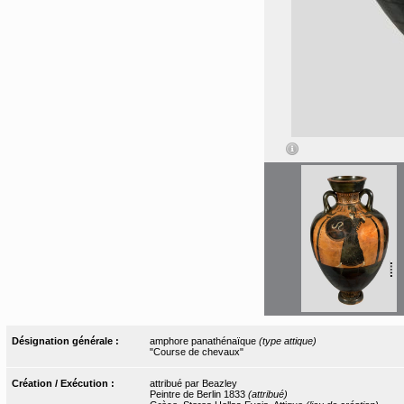
Désignation générale :
amphore panathénaïque
(type attique)
"Course de chevaux"
Création / Exécution :
attribué par Beazley
Peintre de Berlin 1833
(attribué)