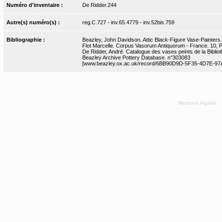
Numéro d'inventaire :
De Ridder.244
Autre(s) numéro(s) :
reg.C.727 - inv.65.4779 - inv.52bis.759
Bibliographie :
Beazley, John Davidson. Attic Black-Figure Vase-Painters.
Flot Marcelle. Corpus Vasorum Antiquorum - France. 10, Par
De Ridder, André. Catalogue des vases peints de la Bibliot
Beazley Archive Pottery Database. n°303083
[www.beazley.ox.ac.uk/record/6BB90D9D-5F35-4D7E-97
Mentions légales