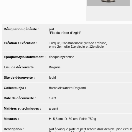
Désignation générale :
plat
"Plat du trésor d'Izgirli"
Création / Exécution :
Turquie, Constantinople
(lieu de création)
entre 2e moitié 11e siècle et 12e siècle
Epoque/Style/Mouvement :
époque byzantine
Lieu de découverte :
Bulgarie
Site de découverte :
Izgirli
Collecteur(s) :
Baron Alexandre Degrand
Date de découverte :
1903
Matières et techniques :
argent
Mesures :
H. 5,5 cm, D. 30 cm, Poids 750 g
Description :
plat à vasque plate et petit rebord droit dentelé, pied circ