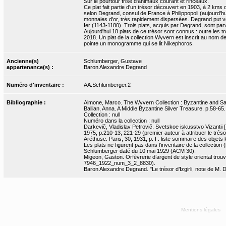
Sur le pourtour frise d'animaux courant et rinceaux.
Ce plat fait partie d'un trésor découvert en 1903, à 2 kms 
selon Degrand, consul de France à Philippopoli (aujourd'hui
monnaies d'or, très rapidement dispersées. Degrand put 
Ier (1143-1180). Trois plats, acquis par Degrand, sont par
Aujourd'hui 18 plats de ce trésor sont connus : outre les 
2018. Un plat de la collection Wyvern est inscrit au nom 
pointe un monogramme qui se lit Nikephoros.
Ancienne(s)
Schlumberger, Gustave
appartenance(s) :
Baron Alexandre Degrand
Numéro d'inventaire :
AA.Schlumberger.2
Bibliographie :
Aimone, Marco. The Wyvern Collection : Byzantine and Sa
Ballian, Anna. A Middle Byzantine Silver Treasure. p.58-65.
Collection : null
Numéro dans la collection : null
Darkevič, Vladislav Petrovič. Svetskoe iskusstvo Vizantii
1975, p.210-13, 221-29 (premier auteur à attribuer le trésor
Aréthuse. Paris, 30, 1931, p. I : liste sommaire des objet
Les plats ne figurent pas dans l'inventaire de la collecti
Schlumberger daté du 10 mai 1929 (ACM 30).
Migeon, Gaston. Orfèvrerie d’argent de style oriental trou
7946_1922_num_3_2_8830).
Baron Alexandre Degrand. "Le trésor d’Izgirli, note de M. 
Mentions légales