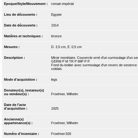
Epoque/Style/Mouvement :
romain impérial
Lieu de découverte :
Egypte
Date de découverte :
1914
Matières et techniques :
bronze
Mesures :
D. 3,5 cm, E. 0,5 cm
Description :
Miroir monétaire. Couvercle orné d'un surmoulage d'un 
GERM P M TR P IMP P P.
Fond du boitier avec surmoulage d'un revers de sesterce
soldats
Mode d'acquisition :
legs
Donateur(s), testateur(s)
ou vendeur(s) :
Froehner, Wilhelm
Date de l'acte
d'acquisition :
1925
Ancienne(s)
appartenance(s) :
Froehner, Wilhelm
Numéro d'inventaire :
Froehner.926