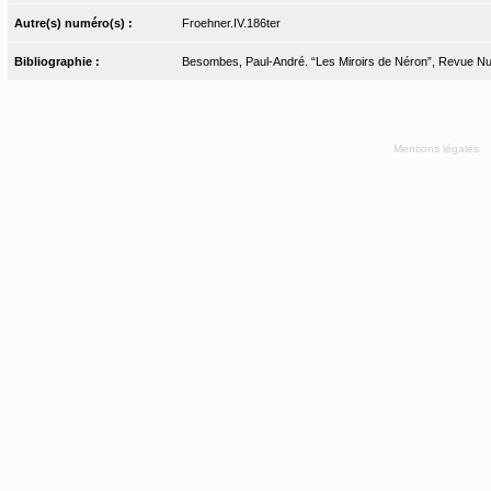
Autre(s) numéro(s) :
Froehner.IV.186ter
Bibliographie :
Besombes, Paul-André. “Les Miroirs de Néron”, Revue Nu
Mentions légales