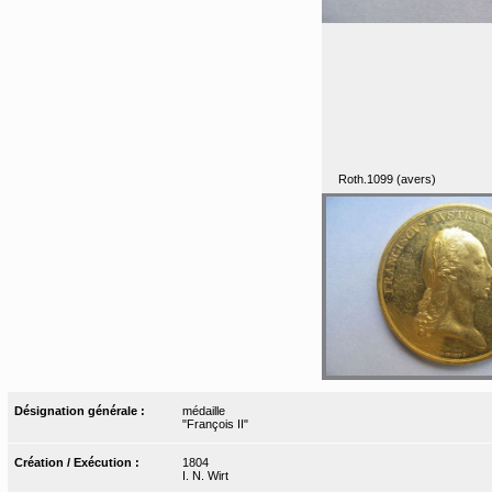
Roth.1099 (avers)
Désignation générale :
médaille
"François II"
Création / Exécution :
1804
I. N. Wirt