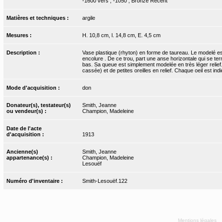
-1600 vers ; -1050 ; Bronze Récent
Matières et techniques :
argile
Mesures :
H. 10,8 cm, l. 14,8 cm, E. 4,5 cm
Description :
Vase plastique (rhyton) en forme de taureau. Le modelé es
encolure . De ce trou, part une anse horizontale qui se ter
bas. Sa queue est simplement modelée en très léger relief
cassée) et de petites oreilles en relief. Chaque oeil est i
Mode d'acquisition :
don
Donateur(s), testateur(s)
Smith, Jeanne
ou vendeur(s) :
Champion, Madeleine
Date de l'acte
d'acquisition :
1913
Ancienne(s)
Smith, Jeanne
appartenance(s) :
Champion, Madeleine
Lesouëf
Numéro d'inventaire :
Smith-Lesouëf.122
Mentions légales