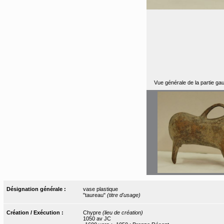
Vue générale de la partie ga
Désignation générale :
vase plastique
"taureau"
(titre d'usage)
Création / Exécution :
Chypre
(lieu de création)
1050 av JC