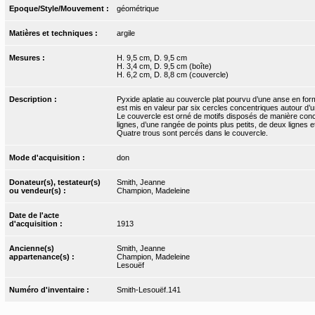
Epoque/Style/Mouvement :
géométrique
Matières et techniques :
argile
Mesures :
H. 9,5 cm, D. 9,5 cm
H. 3,4 cm, D. 9,5 cm (boîte)
H. 6,2 cm, D. 8,8 cm (couvercle)
Description :
Pyxide aplatie au couvercle plat pourvu d’une anse en form
est mis en valeur par six cercles concentriques autour d’un 
Le couvercle est orné de motifs disposés de manière conce
lignes, d’une rangée de points plus petits, de deux lignes e
Quatre trous sont percés dans le couvercle.
Mode d'acquisition :
don
Donateur(s), testateur(s)
Smith, Jeanne
ou vendeur(s) :
Champion, Madeleine
Date de l'acte
d'acquisition :
1913
Ancienne(s)
Smith, Jeanne
appartenance(s) :
Champion, Madeleine
Lesouëf
Numéro d'inventaire :
Smith-Lesouëf.141