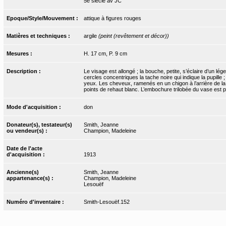
5e siècle av JC
Epoque/Style/Mouvement :
attique à figures rouges
Matières et techniques :
argile
(peint (revêtement et décor))
Mesures :
H. 17 cm, P. 9 cm
Description :
Le visage est allongé ; la bouche, petite, s’éclaire d’un l
cercles concentriques la tache noire qui indique la pupille 
yeux. Les cheveux, ramenés en un chigon à l’arrière de la 
points de rehaut blanc. L’embochure trilobée du vase est p
Mode d'acquisition :
don
Donateur(s), testateur(s)
Smith, Jeanne
ou vendeur(s) :
Champion, Madeleine
Date de l'acte
d'acquisition :
1913
Ancienne(s)
Smith, Jeanne
appartenance(s) :
Champion, Madeleine
Lesouëf
Numéro d'inventaire :
Smith-Lesouëf.152