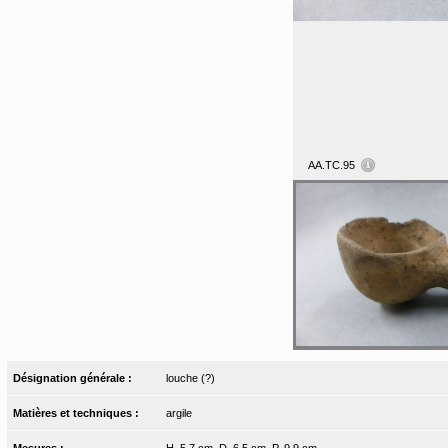
AA.TC.95
Désignation générale :
louche (?)
Matières et techniques :
argile
Mesures :
H. 5,7 cm, D. 6,5 cm, P. 9,9 cm