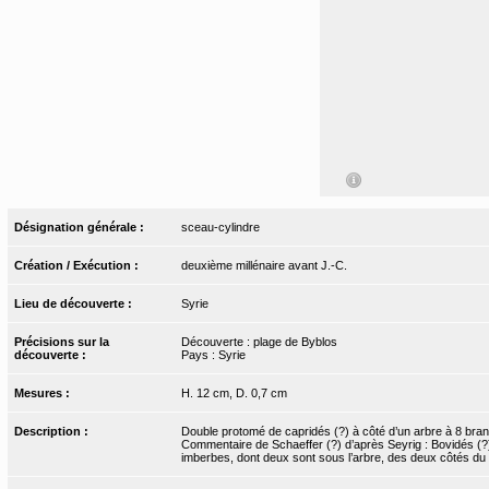
Désignation générale :
sceau-cylindre
Création / Exécution :
deuxième millénaire avant J.-C.
Lieu de découverte :
Syrie
Précisions sur la
Découverte : plage de Byblos
découverte :
Pays : Syrie
Mesures :
H. 12 cm, D. 0,7 cm
Description :
Double protomé de capridés (?) à côté d’un arbre à 8 branc
Commentaire de Schaeffer (?) d’après Seyrig : Bovidés (?) 
imberbes, dont deux sont sous l’arbre, des deux côtés du t