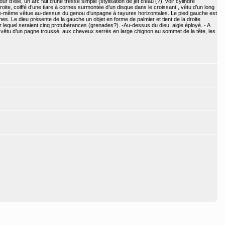
r d’elle, un arc fait d’une tresse simple (stylisation de jet d’eau (?), voir cylindre
ite, coiffé d’une tiare à cornes surmontée d’un disque dans le croissant., vêtu d’un long
e-même vêtue au-dessus du genou d’unpagne à rayures horizontales. Le pied gauche est
s. Le dieu présente de la gauche un objet en forme de palmier et tient de la droite
equel seraient cinq protubérances (grenades?). -Au-dessus du dieu, aigle éployé. - A
vêtu d’un pagne troussé, aux cheveux serrés en large chignon au sommet de la tête, les