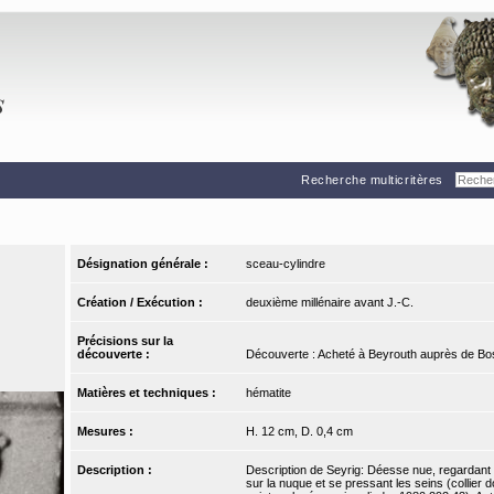
Recherche multicritères
Désignation générale :
sceau-cylindre
Création / Exécution :
deuxième millénaire avant J.-C.
Précisions sur la
découverte :
Découverte : Acheté à Beyrouth auprès de Bo
Matières et techniques :
hématite
Mesures :
H. 12 cm, D. 0,4 cm
Description :
Description de Seyrig: Déesse nue, regardant à
sur la nuque et se pressant les seins (collier d