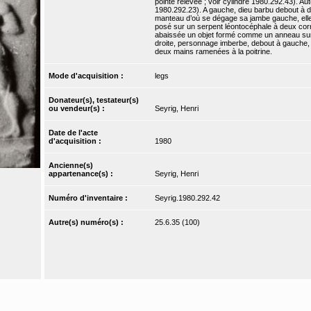
pointe relevée ; voir cylindre 1980.292.43). Autou
1980.292.23). A gauche, dieu barbu debout à dro
manteau d’où se dégage sa jambe gauche, ell
posé sur un serpent léontocéphale à deux corne
abaissée un objet formé comme un anneau sur l
droite, personnage imberbe, debout à gauche, 
deux mains ramenées à la poitrine.
Mode d'acquisition :
legs
Donateur(s), testateur(s)
ou vendeur(s) :
Seyrig, Henri
Date de l'acte
d'acquisition :
1980
Ancienne(s)
appartenance(s) :
Seyrig, Henri
Numéro d'inventaire :
Seyrig.1980.292.42
Autre(s) numéro(s) :
25.6.35 (100)