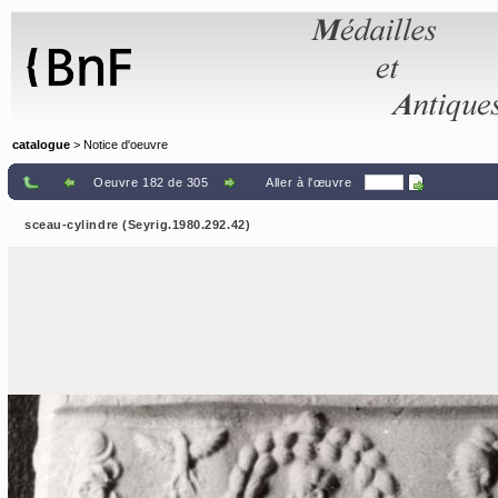
Panneau de gestion des cookies
catalogue
> Notice d'oeuvre
Oeuvre 182 de 305
Aller à l'œuvre
sceau-cylindre (Seyrig.1980.292.42)