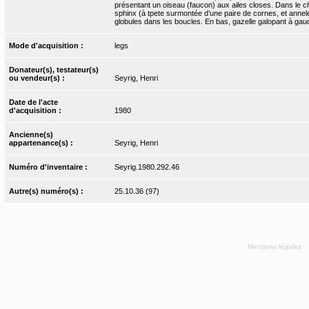
présentant un oiseau (faucon) aux ailes closes. Dans le cha
sphinx (à tpete surmontée d’une paire de cornes, et annelet
globules dans les boucles. En bas, gazelle galopant à gauc
Mode d'acquisition :
legs
Donateur(s), testateur(s)
ou vendeur(s) :
Seyrig, Henri
Date de l'acte
d'acquisition :
1980
Ancienne(s)
appartenance(s) :
Seyrig, Henri
Numéro d'inventaire :
Seyrig.1980.292.46
Autre(s) numéro(s) :
25.10.36 (97)
Mentions légales