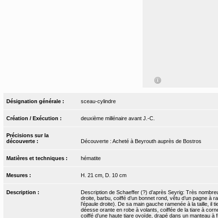
Désignation générale :
sceau-cylindre
Création / Exécution :
deuxième millénaire avant J.-C.
Précisions sur la
découverte :
Découverte : Acheté à Beyrouth auprès de Bostros
Matières et techniques :
hématite
Mesures :
H. 21 cm, D. 10 cm
Description :
Description de Schaeffer (?) d’après Seyrig: Très nombre
droite, barbu, coiffé d’un bonnet rond, vêtu d’un pagne à r
l’épaule droite). De sa main gauche ramenée à la taille, i
déesse orante en robe à volants, coiffée de la tiare à cor
coiffé d’une haute tiare ovoïde, drapé dans un manteau à fr