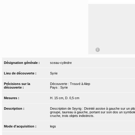
Désignation générale :
sceau-cylindre
Lieu de découverte :
Syrie
Précisions sur la
Découverte : Trouvé à Alep
découverte :
Pays : Syrie
Mesures :
H. 15 cm, D. 0,5 cm
Description :
Description de Seyrig : Divinité assise à gauche sur un pl
groupe, taureau à gauche, portant sur son dos un symbole 
cruche, trois objets indistincts.
Mode d'acquisition :
legs