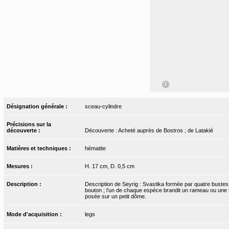
Désignation générale :
sceau-cylindre
Précisions sur la
découverte :
Découverte : Acheté auprès de Bostros ; de Latakié
Matières et techniques :
hématite
Mesures :
H. 17 cm, D. 0,5 cm
Description :
Description de Seyrig : Svastika formée par quatre bustes 
bouton ; l’un de chaque espèce brandit un rameau ou une tor
posée sur un petit dôme.
Mode d'acquisition :
legs