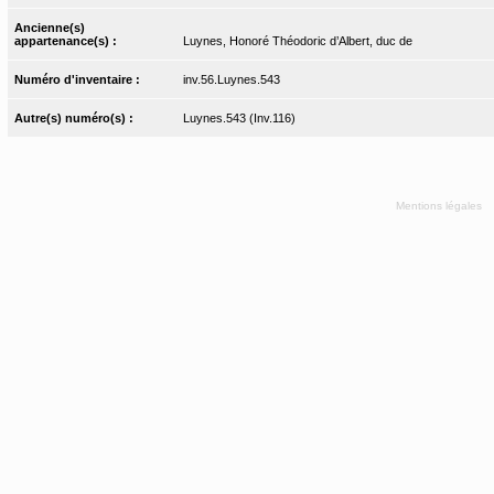
Ancienne(s)
appartenance(s) :
Luynes, Honoré Théodoric d’Albert, duc de
Numéro d'inventaire :
inv.56.Luynes.543
Autre(s) numéro(s) :
Luynes.543 (Inv.116)
Mentions légales