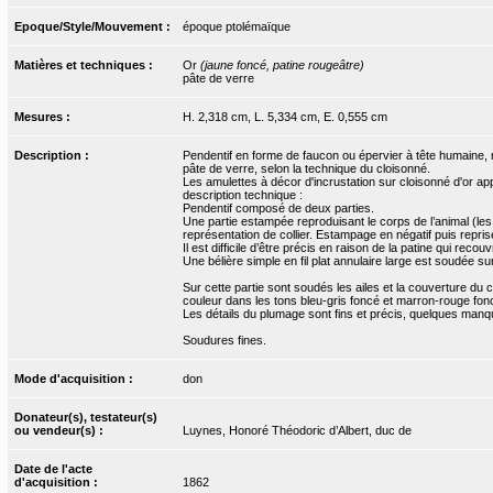
Epoque/Style/Mouvement :
époque ptolémaïque
Matières et techniques :
Or
(jaune foncé, patine rougeâtre)
pâte de verre
Mesures :
H. 2,318 cm, L. 5,334 cm, E. 0,555 cm
Description :
Pendentif en forme de faucon ou épervier à tête humaine, r
pâte de verre, selon la technique du cloisonné.
Les amulettes à décor d'incrustation sur cloisonné d'or ap
description technique :
Pendentif composé de deux parties.
Une partie estampée reproduisant le corps de l’animal (les p
représentation de collier. Estampage en négatif puis repris
Il est difficile d’être précis en raison de la patine qui recouvr
Une bélière simple en fil plat annulaire large est soudée sur 
Sur cette partie sont soudés les ailes et la couverture du 
couleur dans les tons bleu-gris foncé et marron-rouge fon
Les détails du plumage sont fins et précis, quelques manqu
Soudures fines.
Mode d'acquisition :
don
Donateur(s), testateur(s)
ou vendeur(s) :
Luynes, Honoré Théodoric d’Albert, duc de
Date de l'acte
d'acquisition :
1862