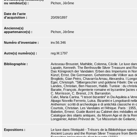
ou vendeur(s) :
Pichon, Jérôme
Date de l'acte
d'acquisition :
20/09/1897
Ancienne(s)
appartenance(s) :
Pichon, Jérôme
Numéro d'inventaire :
inv.56.346
Autre(s) numéro(s) :
reg.M.1797
Bibliographie :
Avisseau-Broustet, Mathilde, Colonna, Cécile. Le luxe dans
Lapatin, Kenneth. The Berthouville Silver Treasure and Ro
Das Königreich der Vandalen: Erben des Imperiums in Nordaf
Künzl, Ernst. Die Germanen. Geheimnisvolle Völker aus de
Brogliolo, Gian Petro, Chavarría Arnau, Alexandra. I Longobard
Eger, Christoph. "Silbergeschirr und goldene Fibeln: Die 
Landes, Christian, Ben Hassen, Habib. Tunisie : du christian
Baratte, François. Argenterie romaine et byzantine [actes d
C. Morrisson, C. Brenot, J.N. Barrandon.
Calvi, Maria Carina. "I tesori bizantini" in Da Aquileia a Ve
Alpago Novello Ferrerio, Luisa. Bizantini e Longobardi nella
Anthemon: scritti di archeologia e di antichità classiche in 
Courtois, Christian. Les Vandales et l'Afrique. Paris : 1955,
Babelon, Ernest. Guide illustré au Cabinet des médailles et
Catalogue des objets antiques, du Moyen Age et de la Ren
Longpérier, Adrien Prévost de. “Le Missorium de Geilamir,
Expositions :
Le luxe dans l'Antiquité - Trésors de la Bibliothèque nati
Ancient Luxury and the Roman Silver Treasure from Bertho
Exposition internationale d'art byzantin (1931)