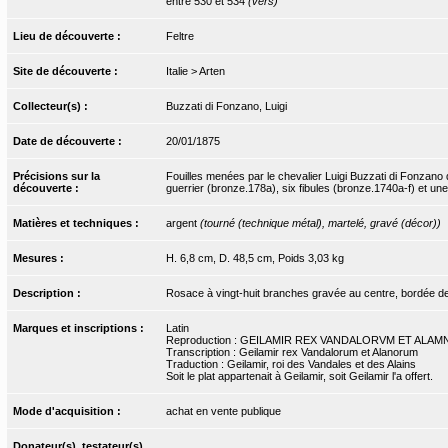
entre 530 et 534
(vers)
Lieu de découverte :
Feltre
Site de découverte :
Italie > Arten
Collecteur(s) :
Buzzati di Fonzano, Luigi
Date de découverte :
20/01/1875
Précisions sur la
Fouilles menées par le chevalier Luigi Buzzati di Fonzano 
découverte :
guerrier (bronze.178a), six fibules (bronze.1740a-f) et u
Matières et techniques :
argent
(tourné (technique métal), martelé, gravé (décor))
Mesures :
H. 6,8 cm, D. 48,5 cm, Poids 3,03 kg
Description :
Rosace à vingt-huit branches gravée au centre, bordée de
Marques et inscriptions :
Latin
Reproduction : GEILAMIR REX VANDALORVM ET ALA
Transcription : Geilamir rex Vandalorum et Alanorum
Traduction : Geilamir, roi des Vandales et des Alains
Soit le plat appartenait à Geilamir, soit Geilamir l'a offert.
Mode d'acquisition :
achat en vente publique
Donateur(s), testateur(s)