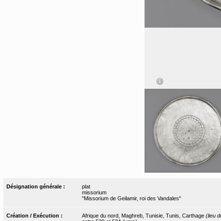
Désignation générale :
plat
missorium
"Missorium de Geilamir, roi des Vandales"
Création / Exécution :
Afrique du nord, Maghreb, Tunisie, Tunis, Carthage
(lieu 