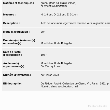
Matières et techniques :
grenat
(taille en intaille, intaille)
or
(monture moderne)
Mesures :
H. 1,9 cm, D. 2,2 cm, E. 0,1 cm
Description :
Tête de face mais légèrement tournée vers la gauche car
Mode d'acquisition :
don
Donateur(s), testateur(s)
ou vendeur(s) :
M. et Mme H. de Boisgelin
Date de l'acte
d'acquisition :
1967
Ancienne(s)
M. et Mme H. de Boisgelin
appartenance(s) :
De Clercq, Louis
Numéro d'inventaire :
de Clercq.3078
Bibliographie :
De Ridder, André. Collection de Clercq VII. Paris : 1911, p.
Numéro dans la collection : null
Mentions légales