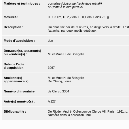
Matières et techniques :
cornaline
(cloisonné (technique métal))
or
(fonte à la cire perdue)
Mesures :
H. 1,3 cm, D. 2,2 cm, E. 0,1 cm, Poids 7,5 g
Description :
Un char, tiré par deux lièvres, se dirige vers la droite. Il 
l’attache, par deux motifs végétaux.
Mode d'acquisition :
don
Donateur(s), testateur(s)
ou vendeur(s) :
M. et Mme H. de Boisgelin
Date de l'acte
d'acquisition :
1967
Ancienne(s)
M. et Mme H. de Boisgelin
appartenance(s) :
De Clercq, Louis
Numéro d'inventaire :
de Clercq.3304
Autre(s) numéro(s) :
A 127
Bibliographie :
De Ridder, André. Collection de Clercq VII. Paris : 1911, p.
Numéro dans la collection : null