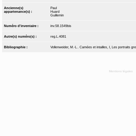
Ancienne(s)
Paul
appartenance(s) :
Huard
Guillemin
Numéro d'inventaire :
inv.58.1549bis
Autre(s) numéro(s) :
reg.L.4081
Bibliographie :
Vollenweider, M.-L.. Camées et intailles, I, Les portraits g
Mentions légales