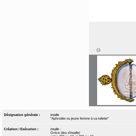
Désignation générale :
intaille
"Aphrodite ou jeune femme à sa toilette"
Création / Exécution :
intaille :
Grèce
(lieu d'intaille)