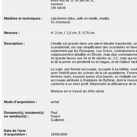
entre 400 av JC et 380 av JC
monture :
19e siècle
Matières et techniques :
calcédoine
(bleu, taille en intaille, intaille)
Or
(monture)
Mesures :
H. 2 cm, l. 1,5 cm, E. 0,75 cm
Description :
L’intaille est gravée dans une pierre bleutée translucide,
scarabéoïde, est une simplification des scarabées en fav
notamment par les Étrusques. Les Grecs, contrairement aux 
soigneusement détaillée en Étrurie, mais plus sommairemen
en grande faveur aux 5e et 4e siècles av. J.C, mais qui s
et de la porter en pendentif ou en bague, et de l’utiliser fa
Le sujet, une femme accroupie, occupée à sa toilette, soule
avec l'intérêt pour les scènes de la vie quotidienne. Femm
femmes nues, souvent autour d’un bassin, se multiplie sur 
accroupie attribuée à Doidalsès de Bythinie, dont le mouvemen
cantonne à un strict profil. Néanmoins la délicatesse de la 
Monture en or tressé du XIXe siècle.
Mode d'acquisition :
achat
Donateur(s), testateur(s)
Paul
ou vendeur(s) :
Huard
Guillemin
Date de l'acte
d'acquisition :
16/06/1894