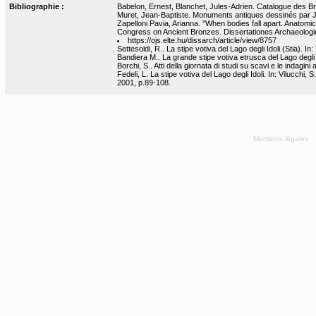
Bibliographie :
Babelon, Ernest, Blanchet, Jules-Adrien. Catalogue des Bro
Muret, Jean-Baptiste. Monuments antiques dessinés par J.-
Zapelloni Pavia, Arianna. "When bodies fall apart. Anatomic
Congress on Ancient Bronzes. Dissertationes Archaeolog
https://ojs.elte.hu/dissarch/article/view/8757
Settesoldi, R.. La stipe votiva del Lago degli Idoli (Stia). 
Bandiera M.. La grande stipe votiva etrusca del Lago degli 
Borchi, S.. Atti della giornata di studi su scavi e le indagini
Fedeli, L. La stipe votiva del Lago degli Idoli. In: Vilucchi
2001, p.89-108.
Mentions légales