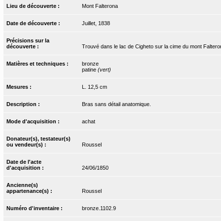
Lieu de découverte :
Mont Falterona
Date de découverte :
Juillet, 1838
Précisions sur la
découverte :
Trouvé dans le lac de Cigheto sur la cime du mont Faltero
Matières et techniques :
bronze
patine
(vert)
Mesures :
L. 12,5 cm
Description :
Bras sans détail anatomique.
Mode d'acquisition :
achat
Donateur(s), testateur(s)
ou vendeur(s) :
Roussel
Date de l'acte
d'acquisition :
24/06/1850
Ancienne(s)
appartenance(s) :
Roussel
Numéro d'inventaire :
bronze.1102.9