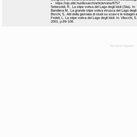
https://ojs.elte.hu/dissarch/article/view/8757
Settesoldi, R.. La stipe votiva del Lago degli Idoli (Stia). 
Bandiera M.. La grande stipe votiva etrusca del Lago degli 
Borchi, S.. Atti della giornata di studi su scavi e le indagini
Fedeli, L. La stipe votiva del Lago degli Idoli. In: Vilucchi
2001, p.89-108.
Mentions légales