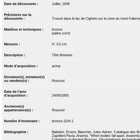
Date de découverte :
Juillet, 1838
Précisions sur la
découverte :
Trouvé dans le lac de Cigheto sur la cime du mont Faltero
Matières et techniques :
bronze
patine
(vert)
Mesures :
H. 3,5 cm
Description :
Tête féminine.
Mode d'acquisition :
achat
Donateur(s), testateur(s)
ou vendeur(s) :
Roussel
Date de l'acte
d'acquisition :
24/06/1850
Ancienne(s)
appartenance(s) :
Roussel
Numéro d'inventaire :
bronze.1104.1
Bibliographie :
Babelon, Ernest, Blanchet, Jules-Adrien. Catalogue des Bro
Zapelloni Pavia, Arianna. "When bodies fall apart. Anatomic
Congress on Ancient Bronzes. Dissertationes Archaeolog