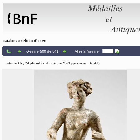
Panneau de gestion des cookies
catalogue
> Notice d'oeuvre
Oeuvre 500 de 541
Aller à l'œuvre
statuette, "Aphrodite demi-nue" (Oppermann.tc.42)