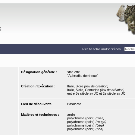
Recherche multicritères
Désignation générale :
statuette
"Aphrodite demi-nue"
Création / Exécution :
Italie, Sicile
(lieu de création)
Italie, Sicile, Centuripe
(lieu de création)
entre 3e siècle av JC et 2e siècle av JC
Lieu de découverte :
Basilicate
Matières et techniques :
argile
polychrome (peint)
(rose)
polychrome (peint)
(rouge)
polychrome (peint)
(bleu)
polychrome (peint)
(noir)