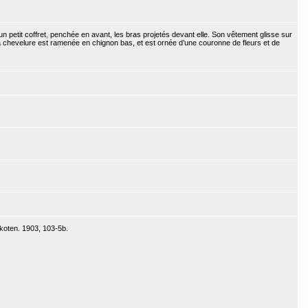
n petit coffret, penchée en avant, les bras projetés devant elle. Son vêtement glisse sur
a chevelure est ramenée en chignon bas, et est ornée d’une couronne de fleurs et de
akoten. 1903, 103-5b.