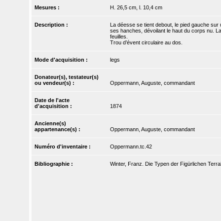
Mesures :
H. 26,5 cm, l. 10,4 cm
Description :
La déesse se tient debout, le pied gauche sur u
ses hanches, dévoilant le haut du corps nu. L
feuilles.
Trou d’évent circulaire au dos.
Mode d'acquisition :
legs
Donateur(s), testateur(s)
ou vendeur(s) :
Oppermann, Auguste, commandant
Date de l'acte
d'acquisition :
1874
Ancienne(s)
appartenance(s) :
Oppermann, Auguste, commandant
Numéro d'inventaire :
Oppermann.tc.42
Bibliographie :
Winter, Franz. Die Typen der Figürlichen Terr