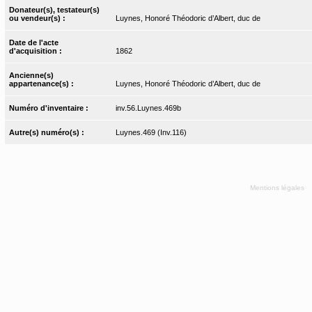
Donateur(s), testateur(s)
ou vendeur(s) :
Luynes, Honoré Théodoric d’Albert, duc de
Date de l'acte
d'acquisition :
1862
Ancienne(s)
appartenance(s) :
Luynes, Honoré Théodoric d’Albert, duc de
Numéro d'inventaire :
inv.56.Luynes.469b
Autre(s) numéro(s) :
Luynes.469 (Inv.116)
Mentions légales