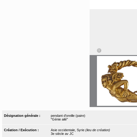
Désignation générale :
pendant d'oreille (paire)
"Génie ailé"
Création / Exécution :
Asie occidentale, Syrie
(lieu de création)
3e siècle av JC