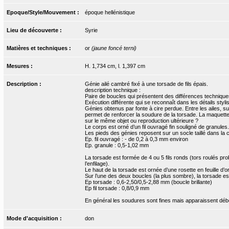
Epoque/Style/Mouvement :
époque hellénistique
Lieu de découverte :
Syrie
Matières et techniques :
or
(jaune foncé terni)
Mesures :
H. 1,734 cm, l. 1,397 cm
Description :
Génie ailé cambré fixé à une torsade de fils épais.
description technique :
Paire de boucles qui présentent des différences technique
Exécution différente qui se reconnaît dans les détails sty
Génies obtenus par fonte à cire perdue. Entre les ailes, sur
permet de renforcer la soudure de la torsade. La maquette e
sur le même objet ou reproduction ultérieure ?
Le corps est orné d’un fil ouvragé fin souligné de granules.
Les pieds des génies reposent sur un socle taillé dans la cir
Ep. fil ouvragé : - de 0,2 à 0,3 mm environ
Ep. granule : 0,5-1,02 mm
La torsade est formée de 4 ou 5 fils ronds (tors roulés pr
l’enfilage).
Le haut de la torsade est ornée d’une rosette en feuille d’o
Sur l’une des deux boucles (la plus sombre), la torsade es
Ep torsade : 0,6-2,50/0,5-2,88 mm (boucle brillante)
Ep fil torsade : 0,8/0,9 mm
En général les soudures sont fines mais apparaissent débo
Mode d'acquisition :
don