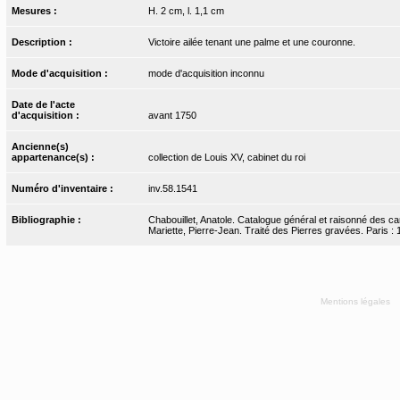
Mesures :
H. 2 cm, l. 1,1 cm
Description :
Victoire ailée tenant une palme et une couronne.
Mode d'acquisition :
mode d'acquisition inconnu
Date de l'acte
d'acquisition :
avant 1750
Ancienne(s)
appartenance(s) :
collection de Louis XV, cabinet du roi
Numéro d'inventaire :
inv.58.1541
Bibliographie :
Chabouillet, Anatole. Catalogue général et raisonné des ca
Mariette, Pierre-Jean. Traité des Pierres gravées. Paris : 17
Mentions légales