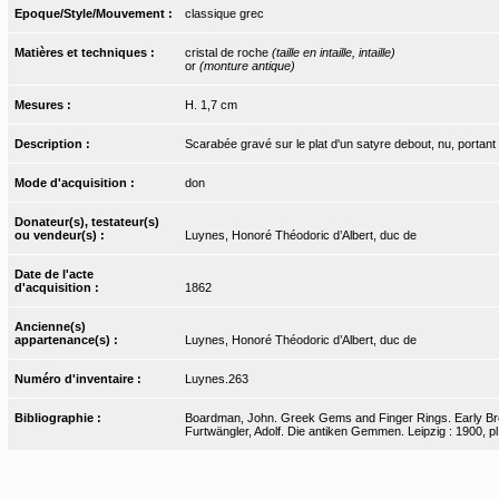
Epoque/Style/Mouvement :
classique grec
Matières et techniques :
cristal de roche
(taille en intaille, intaille)
or
(monture antique)
Mesures :
H. 1,7 cm
Description :
Scarabée gravé sur le plat d'un satyre debout, nu, portan
Mode d'acquisition :
don
Donateur(s), testateur(s)
ou vendeur(s) :
Luynes, Honoré Théodoric d’Albert, duc de
Date de l'acte
d'acquisition :
1862
Ancienne(s)
appartenance(s) :
Luynes, Honoré Théodoric d’Albert, duc de
Numéro d'inventaire :
Luynes.263
Bibliographie :
Boardman, John. Greek Gems and Finger Rings. Early Bronz
Furtwängler, Adolf. Die antiken Gemmen. Leipzig : 1900, pl