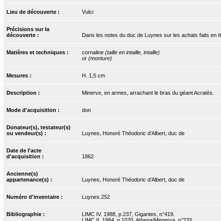
Lieu de découverte :
Vulci
Précisions sur la
découverte :
Dans les notes du duc de Luynes sur les achats faits en Itali
Matières et techniques :
cornaline
(taille en intaille, intaille)
or
(monture)
Mesures :
H. 1,5 cm
Description :
Minerve, en armes, arrachant le bras du géant Acratès.
Mode d'acquisition :
don
Donateur(s), testateur(s)
ou vendeur(s) :
Luynes, Honoré Théodoric d’Albert, duc de
Date de l'acte
d'acquisition :
1862
Ancienne(s)
appartenance(s) :
Luynes, Honoré Théodoric d’Albert, duc de
Numéro d'inventaire :
Luynes.252
Bibliographie :
LIMC IV. 1988, p.237, Gigantes, n°419.
LIMC II. 1984, p.1070, Athena/Menerva, n°233.