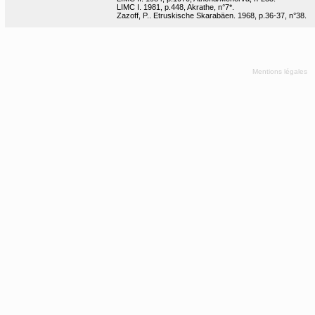
LIMC I. 1981, p.448, Akrathe, n°7*.
Zazoff, P.. Etruskische Skarabäen. 1968, p.36-37, n°38.
Mentions légales