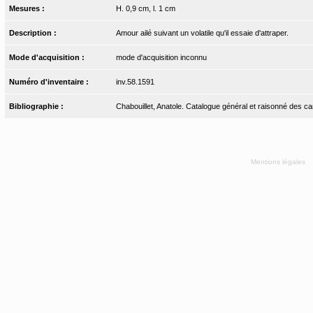
Mesures :
H. 0,9 cm, l. 1 cm
Description :
Amour ailé suivant un volatile qu'il essaie d'attraper.
Mode d'acquisition :
mode d'acquisition inconnu
Numéro d'inventaire :
inv.58.1591
Bibliographie :
Chabouillet, Anatole. Catalogue général et raisonné des ca
Mentions légales