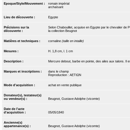
Epoque/Style/Mouvement :
romain impérial
archaïsant
Lieu de découverte :
Egypte
Précisions sur la
Selon Chabouillet, acquise en Egypte par le chevalier de P
découverte :
la collection Beugnot
Matières et techniques :
cornaline
(taille en intaille)
Mesures :
H. 1,8 cm, l. 1 cm
Description :
Mercure debout, barbe en pointe, des ailes aux talons. Il es
Marques et inscriptions :
dans le champ
Reproduction : ΑΕΤΙΩΝ
Mode d'acquisition :
achat en vente publique
Donateur(s), testateur(s)
ou vendeur(s) :
Beugnot, Gustave Adolphe (vicomte)
Date de l'acte
d'acquisition :
05/05/1840
Ancienne(s)
appartenance(s) :
Beugnot, Gustave Adolphe (vicomte)