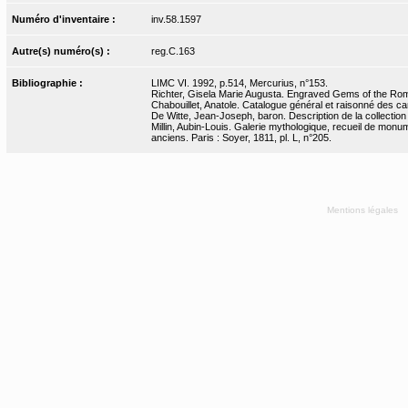
Numéro d'inventaire :
inv.58.1597
Autre(s) numéro(s) :
reg.C.163
Bibliographie :
LIMC VI. 1992, p.514, Mercurius, n°153.
Richter, Gisela Marie Augusta. Engraved Gems of the Rom
Chabouillet, Anatole. Catalogue général et raisonné des ca
De Witte, Jean-Joseph, baron. Description de la collection 
Millin, Aubin-Louis. Galerie mythologique, recueil de monumen
anciens. Paris : Soyer, 1811, pl. L, n°205.
Mentions légales