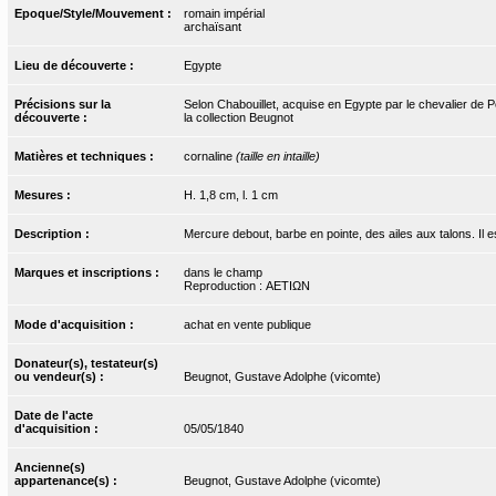
Epoque/Style/Mouvement :
romain impérial
archaïsant
Lieu de découverte :
Egypte
Précisions sur la
Selon Chabouillet, acquise en Egypte par le chevalier de P
découverte :
la collection Beugnot
Matières et techniques :
cornaline
(taille en intaille)
Mesures :
H. 1,8 cm, l. 1 cm
Description :
Mercure debout, barbe en pointe, des ailes aux talons. Il es
Marques et inscriptions :
dans le champ
Reproduction : ΑΕΤΙΩΝ
Mode d'acquisition :
achat en vente publique
Donateur(s), testateur(s)
ou vendeur(s) :
Beugnot, Gustave Adolphe (vicomte)
Date de l'acte
d'acquisition :
05/05/1840
Ancienne(s)
appartenance(s) :
Beugnot, Gustave Adolphe (vicomte)