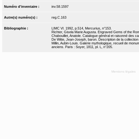
Numéro d'inventaire :
inv.58.1597
Autre(s) numéro(s) :
reg.C.163
Bibliographie :
LIMC VI. 1992, p.514, Mercurius, n°153.
Richter, Gisela Marie Augusta. Engraved Gems of the Rom
Chabouillet, Anatole. Catalogue général et raisonné des ca
De Witte, Jean-Joseph, baron. Description de la collection 
Millin, Aubin-Louis. Galerie mythologique, recueil de monumen
anciens. Paris : Soyer, 1811, pl. L, n°205.
Mentions légales