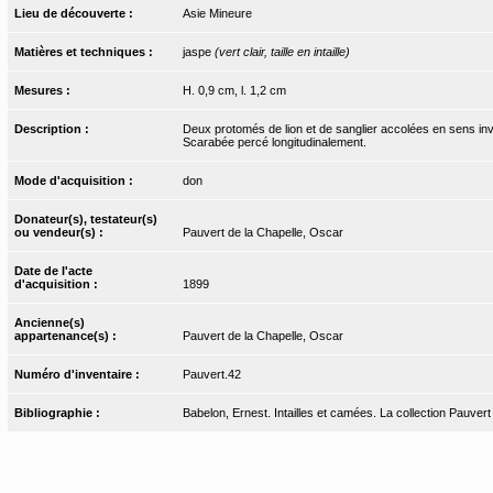
Lieu de découverte :
Asie Mineure
Matières et techniques :
jaspe
(vert clair, taille en intaille)
Mesures :
H. 0,9 cm, l. 1,2 cm
Description :
Deux protomés de lion et de sanglier accolées en sens inv
Scarabée percé longitudinalement.
Mode d'acquisition :
don
Donateur(s), testateur(s)
ou vendeur(s) :
Pauvert de la Chapelle, Oscar
Date de l'acte
d'acquisition :
1899
Ancienne(s)
appartenance(s) :
Pauvert de la Chapelle, Oscar
Numéro d'inventaire :
Pauvert.42
Bibliographie :
Babelon, Ernest. Intailles et camées. La collection Pauvert